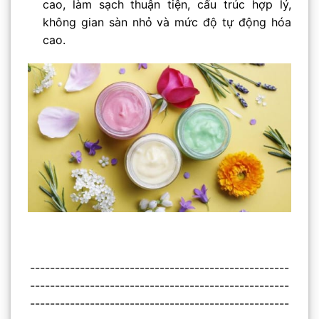
cao, làm sạch thuận tiện, cấu trúc hợp lý,
không gian sàn nhỏ và mức độ tự động hóa
cao.
----------------------------------------------------
----------------------------------------------------
----------------------------------------------------