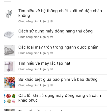
Tìm hiểu về hệ thống chiết xuất cô đặc chân
không
ở
Chức năng bình luận bị tắt
Tìm
hiểu
Cách sử dụng máy đóng nang thủ công
về
ở
Chức năng bình luận bị tắt
hệ
Cách
thống
sử
Các loại máy trộn trong ngành dược phẩm
chiết
dụng
xuất
ở
Chức năng bình luận bị tắt
máy
cô
Các
đóng
đặc
loại
nang
Tìm hiểu về máy lắc tạo hạt
chân
máy
thủ
không
ở
Chức năng bình luận bị tắt
trộn
công
Tìm
trong
hiểu
ngành
Sự khác biệt giữa bao phim và bao đường
về
dược
ở
Chức năng bình luận bị tắt
máy
phẩm
Sự
lắc
khác
tạo
Các lỗi khi sử dụng máy đóng nang và cách
biệt
hạt
khắc phục
giữa
bao
phim