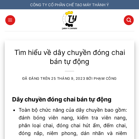
Chuyển
CÔNG TY CỔ PHẦN CHẾ TẠO MÁY THÀNH Ý
đến
nội
dung
Tìm hiểu về dây chuyền đóng chai
bán tự động
ĐÃ ĐĂNG TRÊN
25 THÁNG 9, 2023
BỞI
PHẠM CÔNG
Dây chuyền đóng chai bán tự động
Toàn bộ chức năng của dây chuyền bao gồm:
đánh bóng viên nang, kiểm tra viên nang,
phân loại chai, đóng chai hút ẩm, đếm chai,
đóng nắp, niêm phong, dán nhãn và niêm