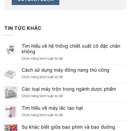
TIN TỨC KHÁC
Tìm hiểu về hệ thống chiết xuất cô đặc chân
không
ở
Chức năng bình luận bị tắt
Tìm
hiểu
Cách sử dụng máy đóng nang thủ công
về
ở
Chức năng bình luận bị tắt
hệ
Cách
thống
sử
Các loại máy trộn trong ngành dược phẩm
chiết
dụng
xuất
ở
Chức năng bình luận bị tắt
máy
cô
Các
đóng
đặc
loại
nang
Tìm hiểu về máy lắc tạo hạt
chân
máy
thủ
không
ở
Chức năng bình luận bị tắt
trộn
công
Tìm
trong
hiểu
ngành
Sự khác biệt giữa bao phim và bao đường
về
dược