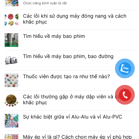
ở
Chức năng bình luận bị tắt
máy
phẩm
Sự
lắc
khác
tạo
Các lỗi khi sử dụng máy đóng nang và cách
biệt
hạt
khắc phục
giữa
bao
phim
Tìm hiểu về máy bao phim
và
bao
đường
Tìm hiểu về máy bao phim, bao đường
Thuốc viên được tạo ra như thế nào?
Các lỗi thường gặp ở máy dập viên và cách
khắc phục
Sự khác biệt giữa vỉ Alu-Alu và vỉ Alu-PVC
Máy ép vỉ là gì? Cách chọn máy ép vỉ phù hợp