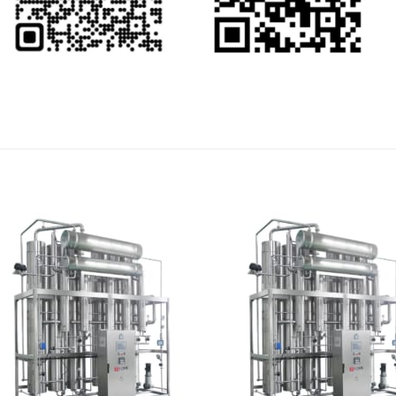
Add to
Add 
wishlist
wishl