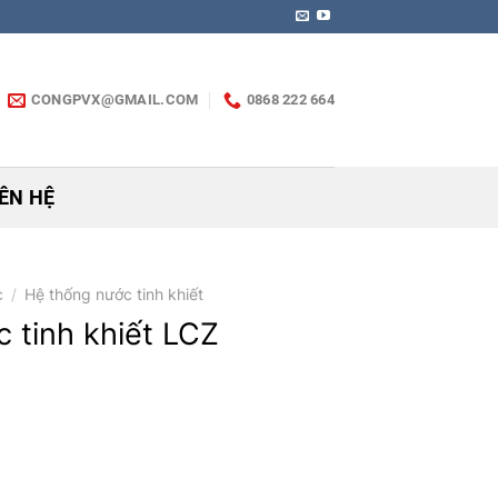
CONGPVX@GMAIL.COM
0868 222 664
IÊN HỆ
c
/
Hệ thống nước tinh khiết
c tinh khiết LCZ