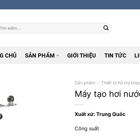
ìm
ếm:
G CHỦ
SẢN PHẨM
GIỚI THIỆU
TIN TỨC
L
Sản phẩm
/
Thiết bị hỗ trợ khá
Máy tạo hơi nướ
Xuất xứ: Trung Quốc
Add to
wishlist
Công suất