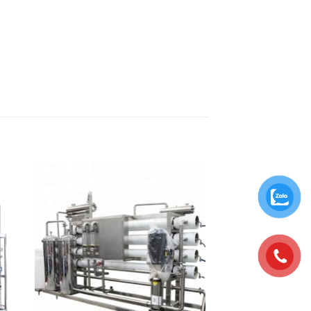
to
Add to
ist
wishlist