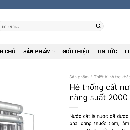
ìm
ếm:
G CHỦ
SẢN PHẨM
GIỚI THIỆU
TIN TỨC
L
Sản phẩm
/
Thiết bị hỗ trợ khá
Hệ thống cất n
năng suất 2000 
Add to
wishlist
Nước cất là nước đã được 
pha loãng thuốc tiêm, là