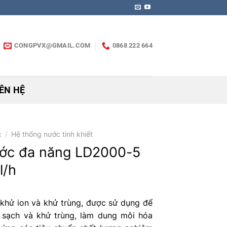
CONGPVX@GMAIL.COM
0868 222 664
IÊN HỆ
c
/
Hệ thống nước tinh khiết
ước đa năng LD2000-5
l/h
khử ion và khử trùng, được sử dụng để
m sạch và khử trùng, làm dung môi hóa