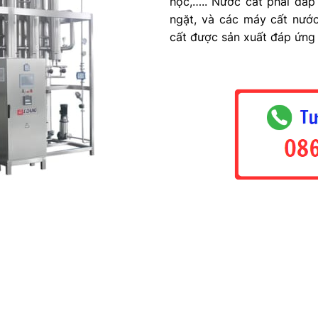
học,….. Nước cất phải đáp
ngặt, và các máy cất nướ
cất được sản xuất đáp ứng 