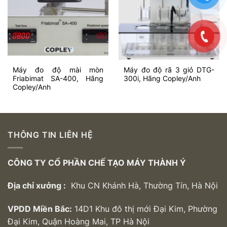
Add to
Add to
wishlist
wishlist
Máy đo độ mài mòn
Máy đo độ rã 3 giỏ DTG-
Friabimat SA-400, Hãng
300i, Hãng Copley/Anh
Copley/Anh
THÔNG TIN LIÊN HỆ
CÔNG TY CỔ PHẦN CHẾ TẠO MÁY THÀNH Ý
Địa chỉ xưởng :
Khu CN Khánh Hà, Thường Tín, Hà Nội
VPDD Miền Bắc:
14D1 Khu đô thị mới Đại Kim, Phường
Đại Kim, Quận Hoàng Mai, TP Hà Nội