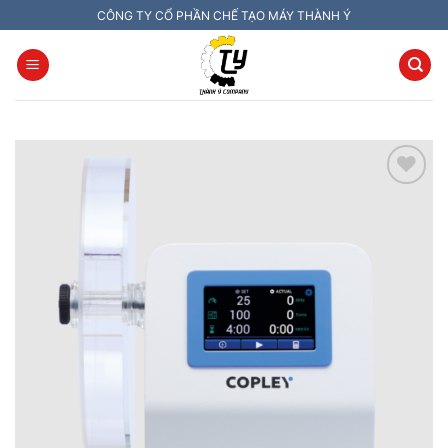
Chuyển
CÔNG TY CỔ PHẦN CHẾ TẠO MÁY THÀNH Ý
đến
nội
dung
Add to
wishlist