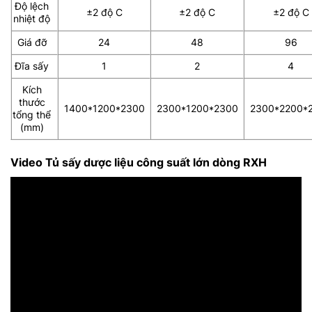
Độ lệch
±2 độ C
±2 độ C
±2 độ C
nhiệt độ
Giá đỡ
24
48
96
Đĩa sấy
1
2
4
Kích
thước
1400*1200*2300
2300*1200*2300
2300*2200*
tổng thể
(mm)
Video Tủ sấy dược liệu công suất lớn dòng RXH