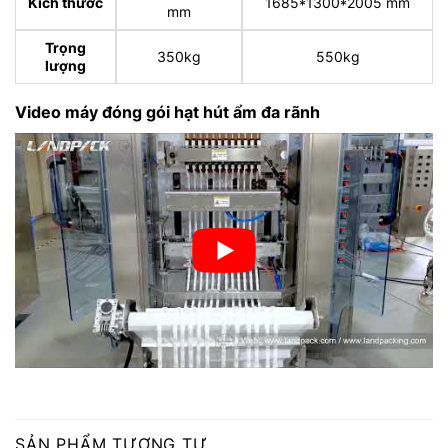
Kích thước
1685*1300*2005 mm
mm
Trọng
350kg
550kg
lượng
Video máy đóng gói hạt hút ẩm đa rãnh
SẢN PHẨM TƯƠNG TỰ