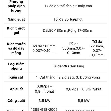
Phương
pháp định
1.Cốc đo thể tích；2.máy cân
lượng
Năng suất
Tối đa 35 túi/phút
Kích thước
Dài:50-180mm;Rộng:17-30mm
gói
Tối đa
Kích thước
Tối đa
Tối đa 280mm,
720mm,
và độ dày
560mm,0,07-
0,007-0,10mm
0,07-
màng
0,10mm
0,10mm
Loại niêm
Túi dán/túi dán lưng
phong
Kiểu cắt
1. Cắt thẳng, 2.Zig zag, 3. Đường vòng
0,8Mpa –
3
Áp suất
0,8Mpa – 0,8m
/phút
3
0,8m
/phút
Công suất
3,5 kW
5,5 kW
1385*918*2005