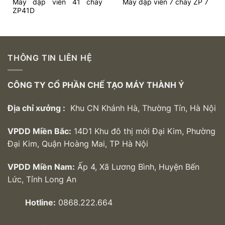
Máy dập viên 41 chày
Máy dập viên 7 chày ZP 7
ZP41D
THÔNG TIN LIÊN HỆ
CÔNG TY CỔ PHẦN CHẾ TẠO MÁY THÀNH Ý
Địa chỉ xưởng :
Khu CN Khánh Hà, Thường Tín, Hà Nội
VPDD Miền Bắc:
14D1 Khu đô thị mới Đại Kim, Phường
Đại Kim, Quận Hoàng Mai, TP Hà Nội
VPDD Miền Nam:
Ấp 4, Xã Lương Bình, Huyện Bến
Lức, Tỉnh Long An
Hotline:
0868.222.664