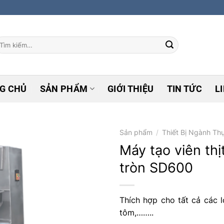
ìm
ếm:
G CHỦ
SẢN PHẨM
GIỚI THIỆU
TIN TỨC
L
Sản phẩm
/
Thiết Bị Ngành T
Máy tạo viên thị
tròn SD600
Add to
wishlist
Thích hợp cho tất cả các lo
tôm,……..