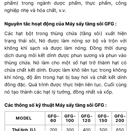
phẩm) trong ngành dược phẩm, thực phẩm, công
nghiệp nhẹ và hóa chất, v.v.
Nguyên tắc hoạt động của Máy sấy tầng sôi GFG :
Các hạt bột trong thùng chứa (tầng sôi) xuất hiện
trạng thái sôi, Nó được làm nóng sơ bộ và trộn với
không khí sạch và được làm nóng. Đồng thời dung
dịch dung môi kết dính được phun sương và phun vào
thùng chứa. Nó làm cho một số hạt trở thành hạt có
chứa chất kết dính. Được làm khô liên tục trong không
khí nóng, độ ẩm trong hạt bị bay hơi và chất kết dính
đông đặc. Quá trình được thực hiện liên tục. Cuối cùng
nó tạo thành các hạt lý tưởng, đồng nhất và xốp.
Các thông số kỹ thuật Máy sấy tầng sôi GFG :
GFG-
GFG-
GFG-
GFG-
GFG-
MODEL
60
100
120
150
200
Thể tích (L)
200
300
400
500
650