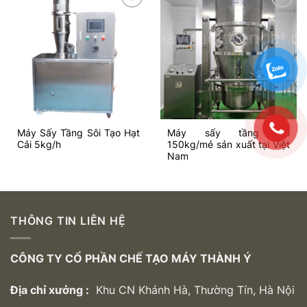
Add to
Add to
wishlist
wishlist
Máy Sấy Tầng Sôi Tạo Hạt
Máy sấy tầng sôi
Cải 5kg/h
150kg/mẻ sản xuất tại Việt
Nam
THÔNG TIN LIÊN HỆ
CÔNG TY CỔ PHẦN CHẾ TẠO MÁY THÀNH Ý
Địa chỉ xưởng :
Khu CN Khánh Hà, Thường Tín, Hà Nội