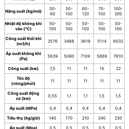
30-
50-
60-
70-
100-
Năng suất (kg/mẻ)
60
100
120
150
200
Nhiệt độ không khí
50-
50-
50-
50-
50-
vào (℃)
100
100
100
100
100
Công suất thổi khí
2576
3488
3619
5114
6032
(m3/h)
Áp suất không khí
5639
5080
7109
5869
7610
(Pa)
Công suất (kw)
7,5
11
11
15
22
Tốc độ
11
11
11
11
11
(vòng/phút)
Công suất động
0,55
1.1
1.1
1,5
1,5
cơ (kw)
Áp suất (MPa)
0,4
0,4
0,4
0,4
0,4
Tiêu thụ (kg/giờ)
140
170
210
240
230
Áp suất (Mpa)
0,5
0,5
0,5
0,5
0,5