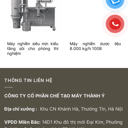
Add to
Add to
wishlist
wishlist
Máy nghiền siêu mịn kiểu
Máy nghiền dược liệu
tầng sôi cho phòng thí
8.000 kg/h 100B
nghiệm
THÔNG TIN LIÊN HỆ
CÔNG TY CỔ PHẦN CHẾ TẠO MÁY THÀNH Ý
Địa chỉ xưởng :
Khu CN Khánh Hà, Thường Tín, Hà Nội
VPDD Miền Bắc:
14D1 Khu đô thị mới Đại Kim, Phường