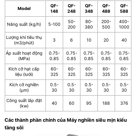
QF-
QF-
QF-
QF-
QF-
Model
148
248
348
488
588
50-
80-
200-
400-
Năng suất (kg/h)
5-100
200
380
500
1000
Lượng khí tiêu thụ
3
6
10
20
40
(m3/phút)
Áp suất hoạt động
0.75-
0.75-
0.75-
0.75-
0.75-
(MPa)
0.85
0.85
0.85
0.85
0.85
Kích cỡ hạt cấp
60-
60-
60-
60-
60-
liệu (lưới)
325
325
325
325
325
Kích cỡ nghiền
0.5-
0.5-
0.5-
0.5-
0.5-
(μm)
30
30
30
30
30
Công suất lắp đặt
40
60
95
188
376
(kw)
Các thành phần chính của Máy nghiền siêu mịn kiểu
tầng sôi