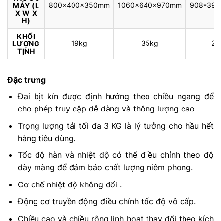
800x400x350mm
1060x640x970mm
908*39
MÁY (L
X W X
H)
KHỐI
19kg
35kg
27
LƯỢNG
TỊNH
Đặc trưng
Đai bịt kín được định hướng theo chiều ngang để
cho phép truy cập dễ dàng và thông lượng cao
Trọng lượng tải tối đa 3 KG là lý tưởng cho hầu hết
hàng tiêu dùng.
Tốc độ hàn và nhiệt độ có thể điều chỉnh theo độ
dày màng để đảm bảo chất lượng niêm phong.
Cơ chế nhiệt độ không đổi .
Động cơ truyền động điều chỉnh tốc độ vô cấp.
Chiều cao và chiều rộng linh hoạt thay đổi theo kích