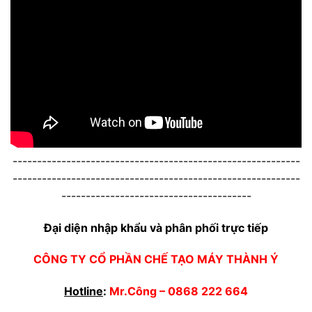
-----------------------------------------------------------
-----------------------------------------------------------
---------------------------------------
Đại diện nhập khẩu và phân phối trực tiếp
CÔNG TY CỔ PHẦN CHẾ TẠO MÁY THÀNH Ý
Hotline
:
Mr.Công –
0868 222 664