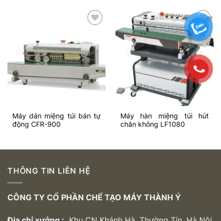
Add to
Add to
wishlist
wishlist
Máy dán miệng túi bán tự
Máy hàn miệng túi hút
động CFR-900
chân không LF1080
THÔNG TIN LIÊN HỆ
CÔNG TY CỔ PHẦN CHẾ TẠO MÁY THÀNH Ý
Địa chỉ xưởng :
Khu CN Khánh Hà, Thường Tín, Hà Nội