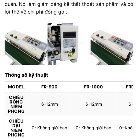
quản. Nó làm giảm đáng kể thất thoát sản phẩm và có
lợi thế về chi phí đóng gói.
Thông số kỹ thuật
MODEL
FR-900
FR-1000
FRD-
CHIỀU
RỘNG
6-12mm
6-12mm
6-1
NIÊM
PHONG
CHIỀU
DÀI
0~Không giới hạn
0~Không giới hạn
0~Không 
NIÊM
PHONG