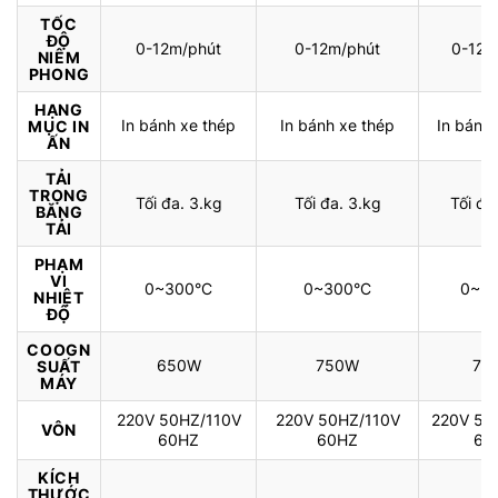
TỐC
ĐỘ
0-12m/phút
0-12m/phút
0-12m
NIÊM
PHONG
HẠNG
In bánh xe thép
In bánh xe thép
In bánh 
MỤC IN
ẤN
TẢI
TRỌNG
Tối đa. 3.kg
Tối đa. 3.kg
Tối đa
BĂNG
TẢI
PHẠM
VI
0~300°C
0~300°C
0~3
NHIỆT
ĐỘ
COOGN
650W
750W
75
SUẤT
MÁY
220V 50HZ/110V
220V 50HZ/110V
220V 50
VÔN
60HZ
60HZ
60
KÍCH
THƯỚC