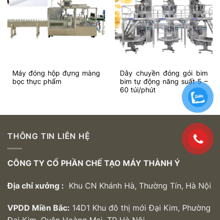
Add to
Add to
wishlist
wishlist
Máy đóng hộp đựng màng
Dây chuyền đóng gói bim
bọc thực phẩm
bim tự động năng suất 5 –
60 túi/phút
THÔNG TIN LIÊN HỆ
CÔNG TY CỔ PHẦN CHẾ TẠO MÁY THÀNH Ý
Địa chỉ xưởng :
Khu CN Khánh Hà, Thường Tín, Hà Nội
VPDD Miền Bắc:
14D1 Khu đô thị mới Đại Kim, Phường