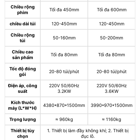
Chiều rộng
Tối đa 450mm
Tối đa 600mm
phim
chiều dài túi
120-450mm
120-450mm
Chiều rộng
50-160mm
50-200mm
túi
Chiều cao
Tối đa 80mm
Tối đa 80mm
sản phẩm
Tốc độ đóng
20-80 túi/phút
20-80 túi/phút
gói
Điện áp, công
220V 50/60Hz
220V 50/60Hz
suất
3.2KW
3.6KW
Kích thước
4380*870*1500mm
3990*970*1500mm
máy (L*W*H)
Trọng lượng
≈ 960kg
≈ 1160kg
Thiết bị tùy
1. Thiết bị làm đầy không khí; 2. Thiết bị
chọn
đục lỗ.