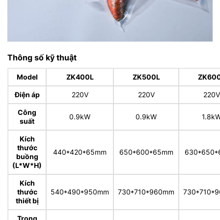
Thông số kỹ thuật
Model
ZK400L
ZK500L
ZK60
Điện áp
220V
220V
220V
Công
0.9kW
0.9kW
1.8k
suất
Kích
thước
440*420*65mm
650*600*65mm
630*650
buồng
(L*W*H)
Kích
thước
540*490*950mm
730*710*960mm
730*710*
thiết bị
Trọng