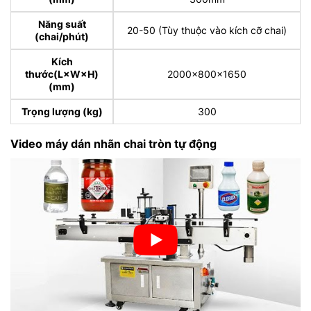
Năng suất
20-50 (Tùy thuộc vào kích cỡ chai)
(chai/phút)
Kích
thước(L×W×H)
2000×800×1650
(mm)
Trọng lượng (kg)
300
Video máy dán nhãn chai tròn tự động